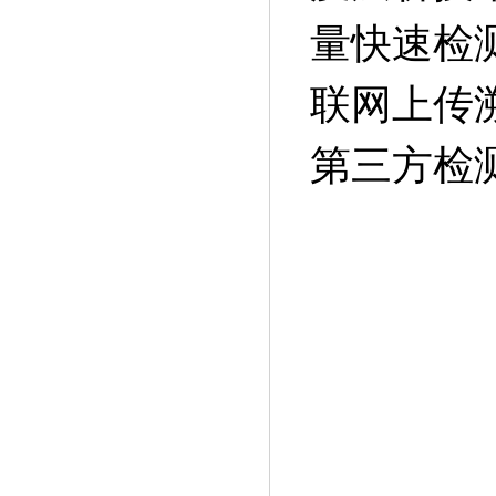
量快速检
联网上传
第三方检