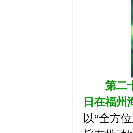
第二
日在福州海
以“全方