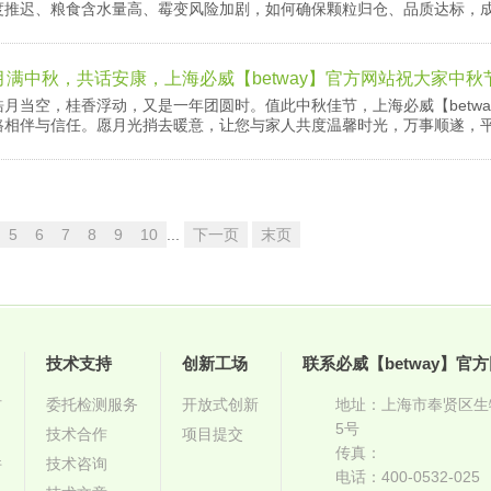
度推迟、粮食含水量高、霉变风险加剧，如何确保颗粒归仓、品质达标，成为
月满中秋，共话安康，上海必威【betway】官方网站祝大家中秋
皓月当空，桂香浮动，又是一年团圆时。值此中秋佳节，上海必威【betw
路相伴与信任。愿月光捎去暖意，让您与家人共度温馨时光，万事顺遂，平安
...
5
6
7
8
9
10
...
下一页
末页
技术支持
创新工场
联系必威【betway】官
材
委托检测服务
开放式创新
地址：上海市奉贤区生物
5号
技术合作
项目提交
传真：
件
技术咨询
电话：400-0532-025