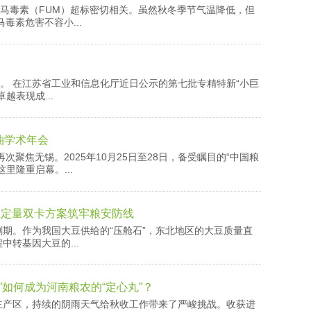
伏马毒素（FUM）超标密切相关。虽然秋冬季节气温降低，但
毒素危害不容小...
。 在江苏省工业和信息化厅近日公示的第七批专精特新“小巨
表现成...
油学术年会
聚焦无锡。2025年10月25日至28日，备受瞩目的“中国粮
里隆重启幕。...
定性定量双卡方案筑牢粮安防线
期。作为我国大豆供给的“压舱石”，东北地区的大豆质量直
转基因大豆的...
”如何成为河南粮农的“定心丸”？
主产区，持续的阴雨天气给秋收工作带来了严峻挑战。收获进