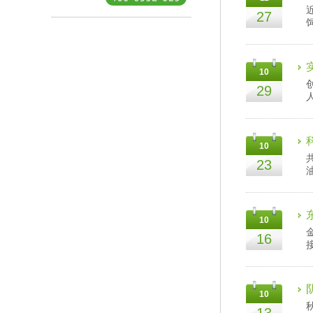
27
10
29
10
23
10
16
10