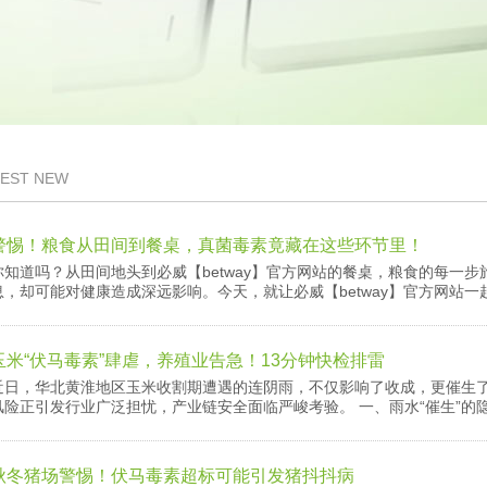
TEST NEW
警惕！粮食从田间到餐桌，真菌毒素竟藏在这些环节里！
你知道吗？从田间地头到必威【betway】官方网站的餐桌，粮食的每一
息，却可能对健康造成深远影响。今天，就让必威【betway】官方网站一起
玉米“伏马毒素”肆虐，养殖业告急！13分钟快检排雷
近日，华北黄淮地区玉米收割期遭遇的连阴雨，不仅影响了收成，更催生了
风险正引发行业广泛担忧，产业链安全面临严峻考验。 一、雨水“催生”的隐藏
秋冬猪场警惕！伏马毒素超标可能引发猪抖抖病