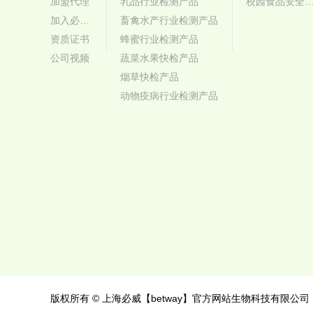
加盟代理
乳品行业检测产品
校园食品安全智慧监管
加入必威【betway】官方网站
畜禽水产行业检测产品
资质证书
蜂蜜行业检测产品
公司视频
蔬菜水果快检产品
烟草快检产品
动物疫病行业检测产品
版权所有 ©
上海必威【betway】官方网站生物科技有限公司