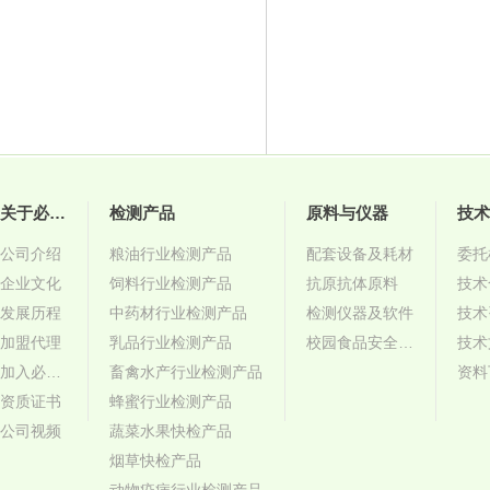
关于必威【betway】官方网站
检测产品
原料与仪器
技术
公司介绍
粮油行业检测产品
配套设备及耗材
委托
企业文化
饲料行业检测产品
抗原抗体原料
技术
发展历程
中药材行业检测产品
检测仪器及软件
技术
加盟代理
乳品行业检测产品
校园食品安全智慧监管系统
技术
加入必威【betway】官方网站
畜禽水产行业检测产品
资料
资质证书
蜂蜜行业检测产品
公司视频
蔬菜水果快检产品
烟草快检产品