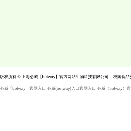
版权所有 ©
上海必威【betway】官方网站生物科技有限公司
必威「betway」官网入口
必威(betway)入口官网入口
必威（betway）