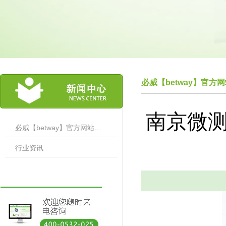
必威【betway】官方
南京微
必威【betway】官方网站资讯
行业资讯