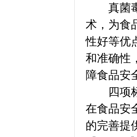
真菌毒素
术，为食
性好等优
和准确性
障食品安
四项标准
在食品安
的完善提