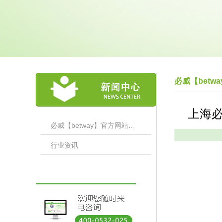
必威【betw
上海必
必威【betway】官方网站资讯
行业资讯