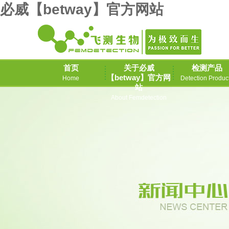
必威【betway】官方网站
首页
关于必威
检测产品
【betway】官方网
Home
Detection Produc
站
About Femdetection