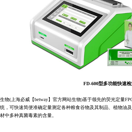
FD-600型多功能快速检
(上海必威【betway】官方网站生物)基于领先的荧光定量F
统，可快速简便准确定量测定各种粮食谷物及其制品、植物油及
材中多种真菌毒素的含量。