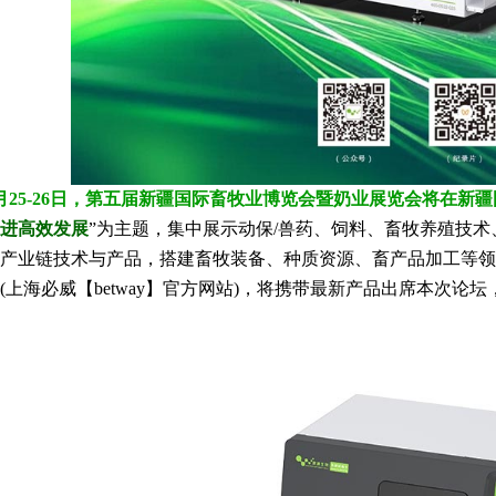
年7月25-26日，第五届新疆国际畜牧业博览会暨奶业展览会将在新
进高效发展
”为主题，集中展示动保/兽药、饲料、畜牧养殖技
产业链技术与产品，搭建畜牧装备、种质资源、畜产品加工等领
(上海必威【betway】官方网站)，将携带最新产品出席本次