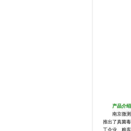
产品介绍
南京微测生物
推出了真菌毒
工企业、粮库