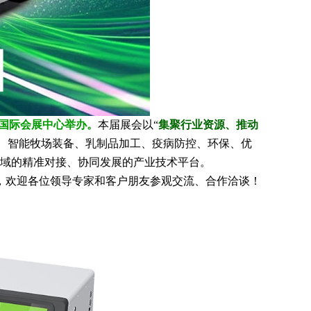
疆国际会展中心举办。
本届展会以“
集聚行业资源、推动
术、智能牧场装备、乳制品加工、疫病防控、环保、优
域的精准对接、协同发展的产业技术平台。
论坛，欢迎各位领导专家和客户朋友参观交流、合作洽谈！