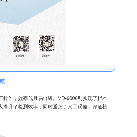
颈
工操作，效率低且易出错。MD-6000则实现了样本
大大提升了检测效率，同时避免了人工误差，保证检