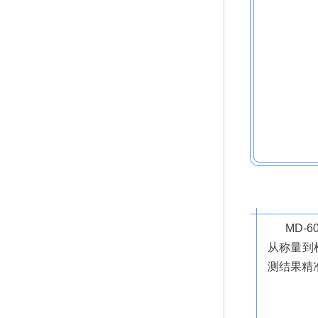
MD-
从称量到
测结果精