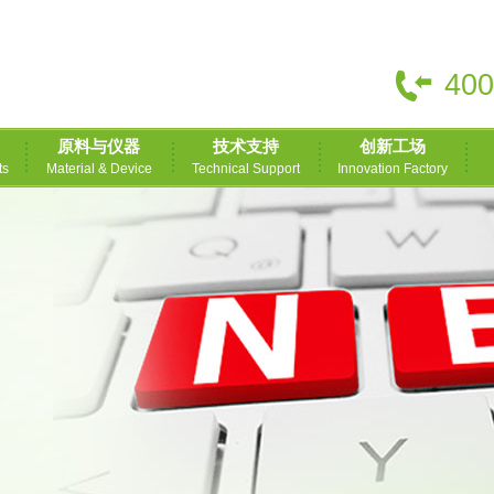
400
原料与仪器
技术支持
创新工场
ts
Material & Device
Technical Support
Innovation Factory