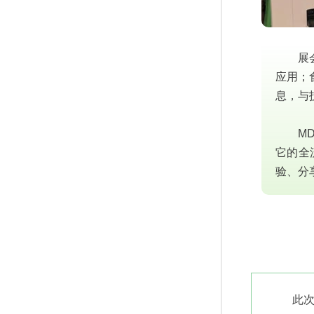
展
应用；
息，与
M
它的全
验、分
此次