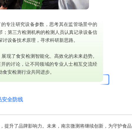
。有的专注研究设备参数，思考其在监管场景中的
节；第三方检测机构的检测人员认真记录设备信
探讨设备技术原理，寻求科研新思路。
术，展现了食安检测智能化、高效化的未来趋势。
展开的讨论，让不同领域的专业人士相互交流经
动食安检测行业共同进步。
品安全防线
的技术实力，提升了品牌影响力。未来，南京微测将继续创新，为守护