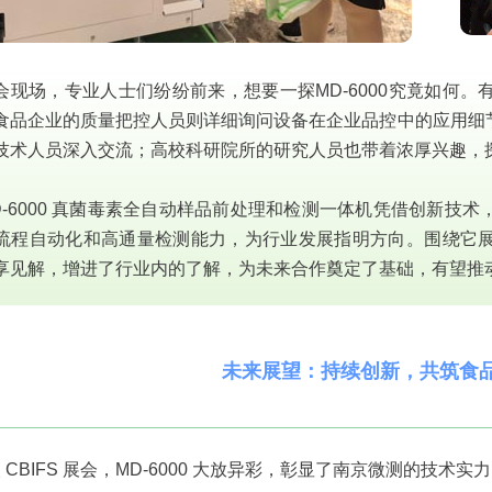
会现场，专业人士们纷纷前来，想要一探MD-6000究竟如何
食品企业的质量把控人员则详细询问设备在企业品控中的应用细
技术人员深入交流；高校科研院所的研究人员也带着浓厚兴趣，
D-6000 真菌毒素全自动样品前处理和检测一体机凭借创新技
流程自动化和高通量检测能力，为行业发展指明方向。围绕它
享见解，增进了行业内的了解，为未来合作奠定了基础，有望推
未来展望：持续创新，共筑食
 CBIFS 展会，MD-6000 大放异彩，彰显了南京微测