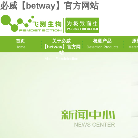
必威【betway】官方网站
首页
关于必威
检测产品
原
【betway】官方网
Home
Detection Products
Mater
站
About Femdetection