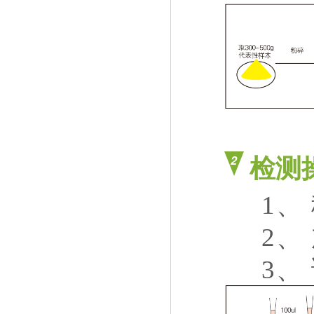
检测
2
1、
2、
3、