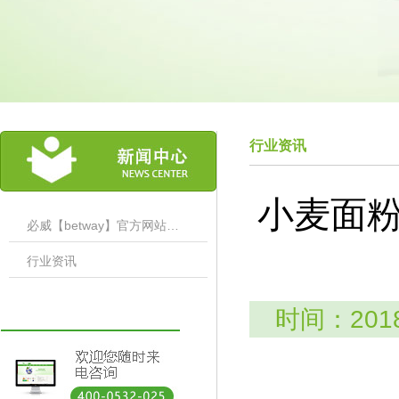
行业资讯
小麦面
必威【betway】官方网站资讯
行业资讯
时间：2018