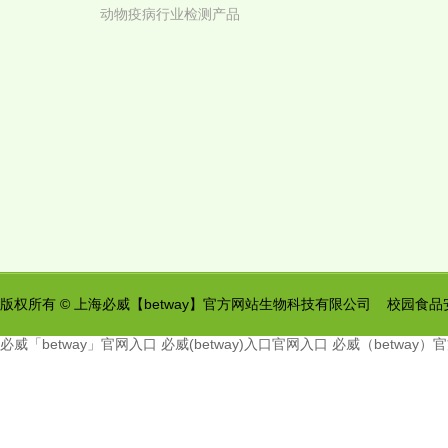
动物疫病行业检测产品
版权所有 ©
上海必威【betway】官方网站生物科技有限公司
必威「betway」官网入口
必威(betway)入口官网入口
必威（betway）