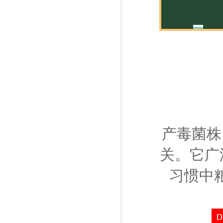
产毒菌株
关。它广
习惯中