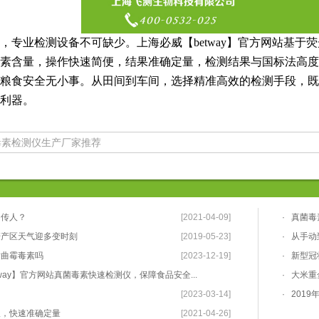
业检测设备不可缺少。上海必威【betway】官方网站基于
素含量，操作快速简便，结果准确定量，检测结果与国标法高度
粮食安全无小事。从田间到车间，选择精准高效的检测手段，既
利器。
毒素检测仪生产厂家推荐
不传人？
[2021-04-09]
· 真菌
麦产区天气迎多变时刻
[2019-05-23]
· 从手
黄曲霉毒素吗
[2023-12-19]
· 新型
tway】官方网站真菌毒素快速检测仪，保障食品安全...
· 大米
[2023-03-14]
· 20
仪，快速准确定量
[2021-04-26]