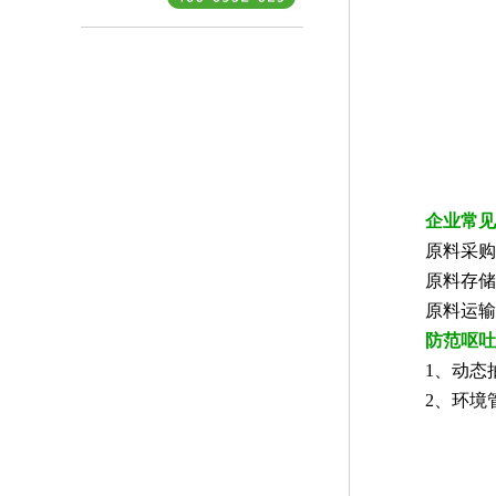
企业常见
原料采购：
原料存储：
原料运输：
防范呕吐
1、动态抽
2、环境管