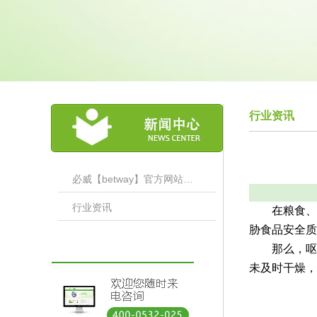
行业资讯
必威【betway】官方网站资讯
行业资讯
在粮食、饲
胁食品安全质
那么，呕吐
未及时干燥，