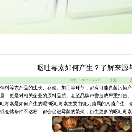
呕吐毒素如何产生？了解来源
时间：2025-04-22
来源：
料等农产品的生长、存储、加工等环节，都有可能真菌污染产
量，更是对相关企业的原料品质、甚至品牌声誉造成严重打击。
毒素是如何产生的呢?呕吐毒素主要由镰刀菌属的真菌产生，这
或仓储条件不达标，都会促进霉菌的繁殖，衍生更多的呕吐毒素