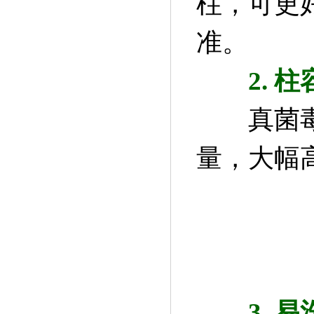
柱，可更
准。
2.
真菌毒素
量，大幅
3. 