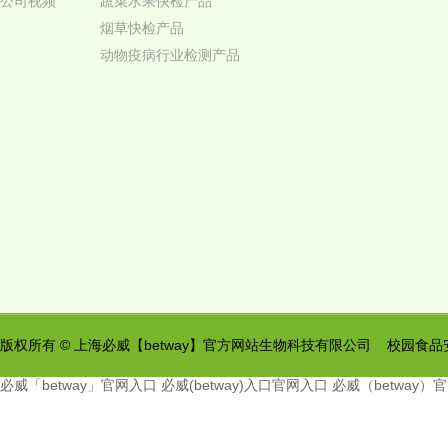
公司视频
蔬菜水果快检产品
烟草快检产品
动物疫病行业检测产品
版权所有 ©
上海必威【betway】官方网站生物科技有限公司
必威「betway」官网入口
必威(betway)入口官网入口
必威（betway）