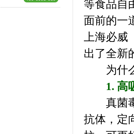
等食品自由
面前的一
上海必威【
出了全新
为什么选
1.
真菌毒素
抗体，定