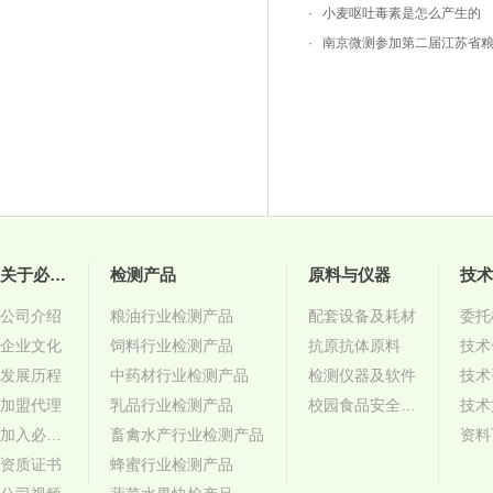
· 小麦呕吐毒素是怎么产生的
· 南京微测参加第二届江苏省粮油
关于必威【betway】官方网站
检测产品
原料与仪器
技术
公司介绍
粮油行业检测产品
配套设备及耗材
委托
企业文化
饲料行业检测产品
抗原抗体原料
技术
发展历程
中药材行业检测产品
检测仪器及软件
技术
加盟代理
乳品行业检测产品
校园食品安全智慧监管系统
技术
加入必威【betway】官方网站
畜禽水产行业检测产品
资料
资质证书
蜂蜜行业检测产品