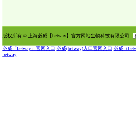
版权所有 ©
上海必威【betway】官方网站生物科技有限公司
必威「betway」官网入口
必威(betway)入口官网入口
必威（be
betway