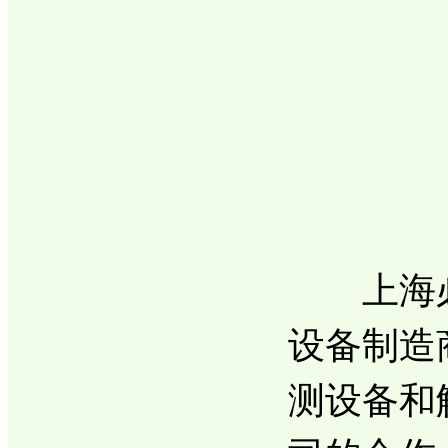
上海必威
设备制造
测设备和