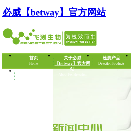
必威【betway】官方网站
首页
关于必威
检测产品
【betway】官方网
Home
Detection Products
站
联系必威
About Femdetection
【betway】官方网
站
Contact Us