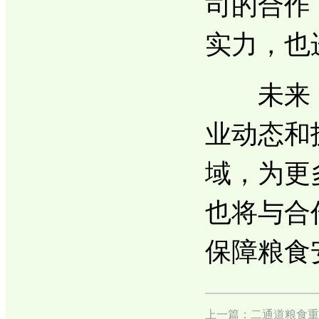
司的合作
实力，也
未来，上
业动态和
域，为更
也将与合
保障粮食
上一篇：
二通道粮食重