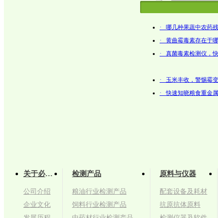
· 哪几种果蔬中农药
· 黄曲霉毒素存在于
· 真菌毒素检测仪，快
· 玉米丰收，警惕霉
· 快速知晓粮食重金属
关于必威【betway】官方网站
检测产品
原料与仪器
公司介绍
粮油行业检测产品
配套设备及耗材
企业文化
饲料行业检测产品
抗原抗体原料
发展历程
中药材行业检测产品
检测仪器及软件