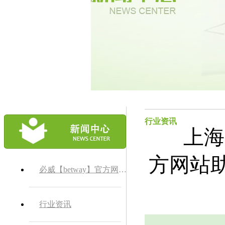
行业资讯
上海
方网站助
必威【betway】官方网站资讯
行业资讯