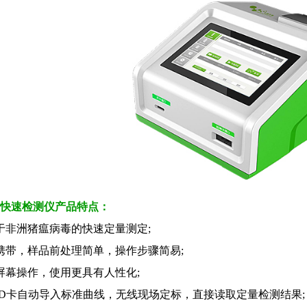
快速检测仪
产品特点：
非洲猪瘟病毒的快速定量测定;
带，样品前处理简单，操作步骤简易;
幕操作，使用更具有人性化;
卡自动导入标准曲线，无线现场定标，直接读取定量检测结果;