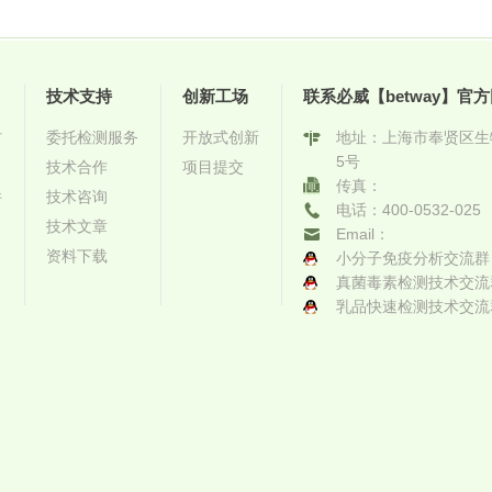
技术支持
创新工场
联系必威【betway】官
材
委托检测服务
开放式创新
地址：上海市奉贤区生物
5号
技术合作
项目提交
传真：
件
技术咨询
电话：400-0532-025
系统
技术文章
Email：
资料下载
小分子免疫分析交流群：4
真菌毒素检测技术交流群：
乳品快速检测技术交流群：