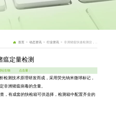
首页
>
动态资讯
>
行业资讯
>
非洲猪瘟快速检测仪，...
猪瘟定量检测
网站生物
点击量：
疫层析检测技术原理研发而成，采用荧光纳米微球标记，
测定非洲猪瘟病毒的含量。
查，有成套的快检箱可供选择，检测箱中配置齐全的