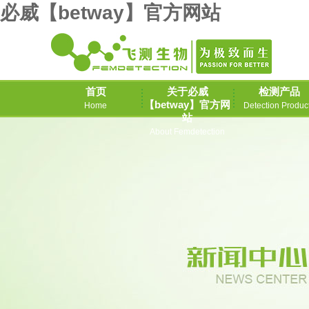
必威【betway】官方网站
首页
关于必威
检测产品
【betway】官方网
Home
Detection Produc
站
About Femdetection