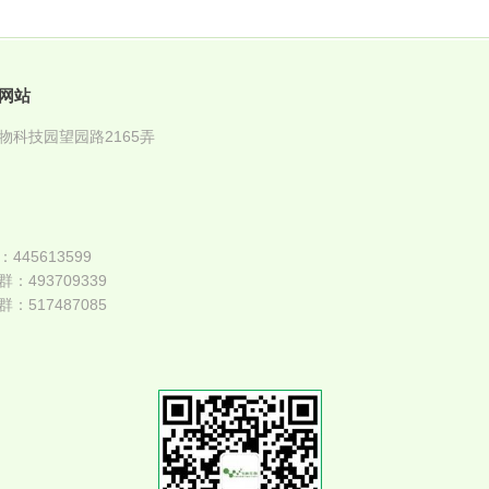
方网站
科技园望园路2165弄
45613599
493709339
517487085