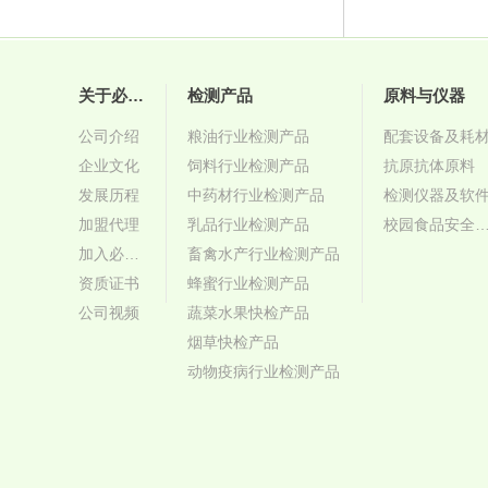
关于必威【betway】官方网站
检测产品
原料与仪器
公司介绍
粮油行业检测产品
配套设备及耗
企业文化
饲料行业检测产品
抗原抗体原料
发展历程
中药材行业检测产品
检测仪器及软
加盟代理
乳品行业检测产品
校园食品安全智慧监管
加入必威【betway】官方网站
畜禽水产行业检测产品
资质证书
蜂蜜行业检测产品
公司视频
蔬菜水果快检产品
烟草快检产品
动物疫病行业检测产品