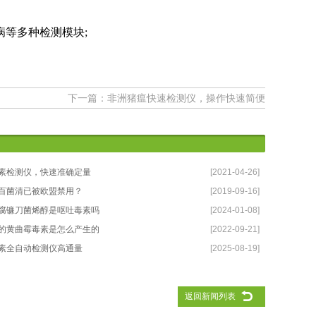
等多种检测模块;
下一篇：
非洲猪瘟快速检测仪，操作快速简便
菌素检测仪，快速准确定量
[2021-04-26]
，百菌清已被欧盟禁用？
[2019-09-16]
雪腐镰刀菌烯醇是呕吐毒素吗
[2024-01-08]
中的黄曲霉毒素是怎么产生的
[2022-09-21]
毒素全自动检测仪高通量
[2025-08-19]
返回新闻列表